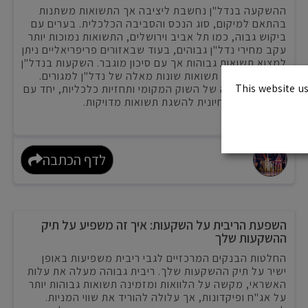
ההשקעה בנדל"ן נחשבת ליציבה אך התשואות משתנות
בהתאם למיקום, סוג הנכס והסביבה הכלכלית. בערים עם
ביקוש גבוה, כמו תל אביב וירושלים, התשואות נמוכות יותר
עקב מחירי נדל"ן גבוהים, בעוד שבאזורים פריפריאליים ניתן
למצוא תשואות גבוהות אך עם סיכון מוגבר. השקעות בנדל"ן
מסחרי מציעות תשואות שונות מאלה של נדל"ן למגורים.
This website us
הבנה מעמיקה של השוק המקומי ותחזיות כלכליות, יחד עם
ייעוץ מקצועי, חיונית להשגת תשואות מדויקות.
קרא עוד..
לדף הכתבה
השפעת הריבית על השקעות: איך זה משפיע על תיק
ההשקעות שלך
החלטות הבנקים המרכזיים לגבי ריבית משפיעות באופן
ישיר על תיק ההשקעות שלך. ריבית גבוהה מעלה את עלות
האשראי, מקשה על הלוואות ומזמינה תשואות גבוהות יותר
על אג"ח ופיקדונות, אך עלולה להוריד את שווי המניות.