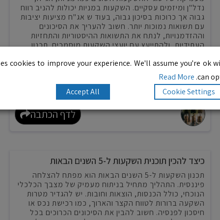
נדל"ן ומיזמים עסקיים. השקעות במניות יכולות להניב רווח
גבוה אך כרוכות בסיכון גבוה, בעוד ש אג"ח מציעות יציבות
עם תשואות נמוכות יותר. חשוב להעריך את הסיכונים
וההזדמנויות, לנתח את התשואות ההיסטוריות והתחזיות
העתידיות, ולהתייעץ עם יועצי השקעות מוסמכים. תכנון
מוקפד ובחירה חכמה מתאימים למטרות האישיות ולרמת
es cookies to improve your experience. We'll assume you're ok wi
הסיכון שאתה מוכן לשאת הם מפתח להשגת תשואות
גבוהות.
Read More
can opt
קרא עוד..
Accept All
Cookie Settings
לדף הכתבה
כיצד להכין תוכנית השקעות ל-5 השנים הבאות
תכנון השקעות ל-5 השנים הבאות הוא מפתח להצלחה
פיננסית. התהליך מתחיל בניתוח מעמיק של מצבך הכלכלי
הנוכחי, כולל הכנסות, הוצאות וחובות. יש להגדיר מטרות
השקעה ברורות לטווח הקצר והארוך, כמו רכישת נכס או
חיסכון לפנסיה. חשוב להבין את הסיכונים הכרוכים בכל