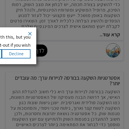
כדי להשקיע בצורה חכמה, יש לבחון את מצב השוק, רמות
הסיכון, פרופיל המשקיע ומטרותיו הפיננסיות, ולנהל תיק
השקעות באופן מושכל. ייעוץ מקצועי יכול לעזור למנוע
הפסדים ולהשיג הצלחה כלכלית לאורך זמן. השאירו פרטים
לקבלת ייעוץ מותאם אישית לצרכים הפיננסיים שלכם.
קרא עוד..
th this, but you
-out if you wish.
לדף הכתבה
Decline
אסטרטגיות השקעה בבורסה לניירות ערך: מה עובדים
יותר?
השקעה בבורסה לניירות ערך היא כלי חשוב להגדלת ההון
האישי, אך דרושה הבנה מעמיקה של האסטרטגיות השונות,
כמו השקעה סולידית ואגרסיבית. ישנן גישות שונות כגון
השקעה לטווח קצר וארוך, ניתוח טכני ויסודי, והסתמכות על
מגמות שוק. כל אסטרטגיה נושאת יתרונות וחסרונות, ולכן
חשוב להתעדכן במגמות השוק ולהתייעץ עם יועץ השקעות
מוסמך כדי לבחור את המתאימה ביותר לצרכים האישיים