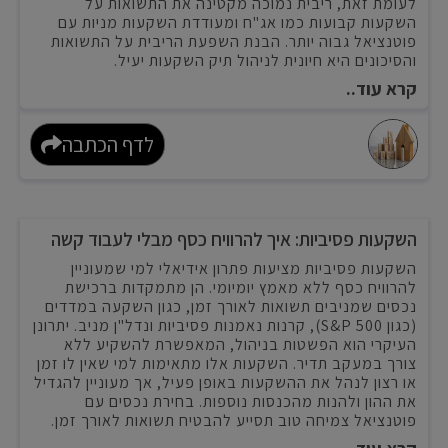
לעומת זאת, ריבית נמוכה מקטינה את התשואות על
השקעות קבועות כמו אג"ח ומעודדת השקעות מניות עם
פוטנציאל גבוה יותר. הבנת השפעת הריבית על התשואות
והסיכונים היא חיונית לניהול תיק השקעות יעיל.
קרא עוד..
לדף הכתבה
השקעות פסיביות: איך להרוויח כסף מבלי לעבוד קשה
השקעות פסיביות מציעות פתרון אידיאלי למי שמעוניין
להרוויח כסף ללא מאמץ יומיומי. הן מתמקדות ברכישת
נכסים שמניבים תשואות לאורך זמן, כגון השקעה במדדים
(כגון S&P 500), קרנות נאמנות פסיביות ונדל"ן מניב. יתרונן
העיקרי הוא הפשטות בניהול, המאפשרת להשקיע ללא
צורך במעקב תדיר. השקעות אלו מתאימות למי שאין לו זמן
או רצון לנהל את ההשקעות באופן פעיל, אך מעוניין להגדיל
את ההון ולהנות מהכנסות נוספות. בחירת נכסים עם
פוטנציאל צמיחה טוב תסייע להבטיח תשואות לאורך זמן.