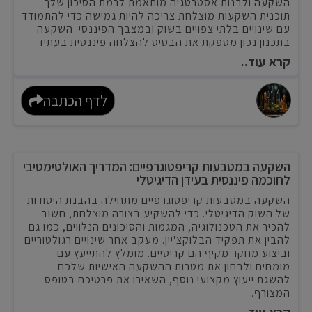
השקעה ולבנות אסטרטגיה מותאמת לרמת הסיכון שלך.
תוכנית השקעות מוצלחת צריכה להיות גמישה כדי להתמודד
עם שינויים בלתי צפויים בשוק ובמצבך הפיננסי. השקעה
בתכנון נכון מספקת את הבסיס להצלחה פיננסית בעתיד.
קרא עוד..
לדף הכתבה
השקעה במטבעות קריפטוגרפיים: המדריך האולטימטיבי
לחוכמה פיננסית בעידן הדיגיטלי
השקעה במטבעות קריפטוגרפיים מתחילה בהבנת היסודות
של השוק הדיגיטלי. כדי להשקיע בצורה מוצלחת, חשוב
להכיר את הטכנולוגיה, המגמות והסיכונים הנלווים, כמו גם
להבין את תפקיד הבלוקצ'יין. מעקב אחר שינויים רגולטוריים
וביצוע מחקר מקיף הם קריטיים. מומלץ להתייעץ עם
מומחים ולבחון את מטרות ההשקעה האישיות שלכם.
להשגת ייעוץ מקצועי נוסף, השאירו את פרטיכם בטופס
המצורף.