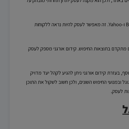
ים באתר, ולכן הוא מקנה לעסק יתרון תחרותי מובהק על
המטרה העיקרית של קידום אורגני היא להשיג מיקומים מתקדמים בתוצאות החיפוש האורגניות בגוגל ובמנועי החיפוש השונים, כמו Bing ו-Yahoo. זה מאפשר לעסק להיות נראה ללקוחות
ם מתקדם בתוצאות החיפוש. קידום אורגני מספק לעסק
ף, בעזרת קידום אורגני ניתן להגיע לקהל יעד מדויק
ל ובמנועי החיפוש השונים, ולכן חשוב לשקול את התוכן
נות לעסק.
ל