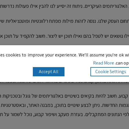
 האלגוריתמים העיקריים. ניתוח זה יסייע לנו להבין אילו פעולות נדרש
ום העסק שלנו. ננסה לזהות מילות מפתח רלוונטיות ופוטנציאליות שיא
ושאים יש לטפל בהם ואילו תוכן יש ליצור. חשוב להקפיד על תוכן איכות
יאות, מהירות טעינה, ונגישות. גם תגי Meta ומבנה קוד ישפרו.
es cookies to improve your experience. We'll assume you're ok wi
Read More
can opt
תחום. הקישורים יקדמו את אתרנו במנועי החיפוש ויעזרו בבניית האמינו
Accept All
Cookie Settings
דרג אותה באופן קבוע. נכיר בשינויים באלגוריתמים של גוגל ונשפר 
בוע. חשוב להיות בקיאים בשינויים באלגוריתמים של גוגל ובטכניקות ה
מות החדשות. ניתן לבצע שינויים בתוכן, במבנה האתר, ובאסטרטגיות ה
י הנתונים המתקבלים. בעזרת מעקב ושיפור קבוע, נוכל לשמור על תוצא