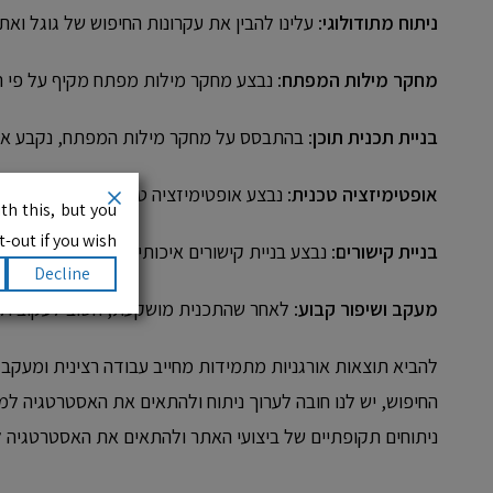
ניתוח מתודולוגי
: עלינו להבין את עקרונות החיפוש של גוגל ואת
מחקר מילות המפתח
: נבצע מחקר מילות מפתח מקיף על פי תח
בניית תכנית תוכן
: בהתבסס על מחקר מילות המפתח, נקבע אילו נ
אופטימיזציה טכנית
: נבצע אופטימיזציה טכנית של האתר, כוללת תיקון שג
th this, but you
-out if you wish.
בניית קישורים
: נבצע בניית קישורים איכותיים מאתרים אחרים ב
Decline
מעקב ושיפור קבוע
: לאחר שהתכנית מושקעת, חשוב לעקוב ולש
להביא תוצאות אורגניות מתמידות מחייב עבודה רצינית ומעקב ק
החיפוש, יש לנו חובה לערוך ניתוח ולהתאים את האסטרטגיה למג
ניתוחים תקופתיים של ביצועי האתר ולהתאים את האסטרטגיה לפ