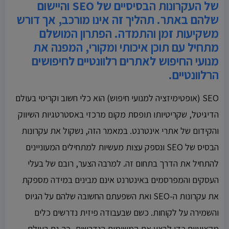
של העקרונות הבסיסיים של SEO והיישום
שלהם באתר. תהליך זה אינו מורכב, אך דורש
משקיעות זמן והתמדה. הפתרון המושלם
מתחיל עם תוכן איכותי ומקורי, המפנה את
מנועי החיפוש לאתרים רלוונטיים לחיפושים
הרלוונטיים.
SEO (אופטימיזציה למנועי חיפוש) הוא כלי חשוב וקריטי בעולם
הדיגיטל, שקריטיותו תופסת מקום מרכזי באסטרטגיות השיווק
והקידום של אתרי אינטרנט. במאמר הזה, נשקול את עקרונות
הבסיס של SEO ונספק עצות מעשיות למתחילים המעוניינים
להתחיל את הדרך בתחום זה. למרבה הצער, רובם של בעלי
העסקים והמפרסמים באינטרנט אינם מבינים במידה מספקת
את עקרונות ה-SEO ואת השפעתם החשובה שלהם על הגיוס
והשמירה על לקוחות. כשם שבעבודה פיזית נדרשים כלים
מקצועיים כדי לבצע את המשימות הנדרשות, כך גם בעולם