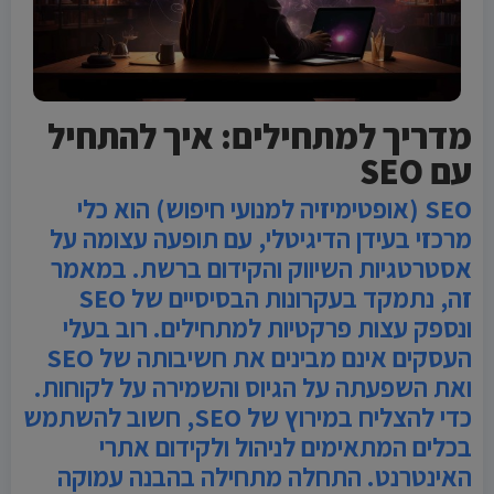
מדריך למתחילים: איך להתחיל
עם SEO
SEO (אופטימיזיה למנועי חיפוש) הוא כלי
מרכזי בעידן הדיגיטלי, עם תופעה עצומה על
אסטרטגיות השיווק והקידום ברשת. במאמר
זה, נתמקד בעקרונות הבסיסיים של SEO
ונספק עצות פרקטיות למתחילים. רוב בעלי
העסקים אינם מבינים את חשיבותה של SEO
ואת השפעתה על הגיוס והשמירה על לקוחות.
כדי להצליח במירוץ של SEO, חשוב להשתמש
בכלים המתאימים לניהול ולקידום אתרי
האינטרנט. התחלה מתחילה בהבנה עמוקה