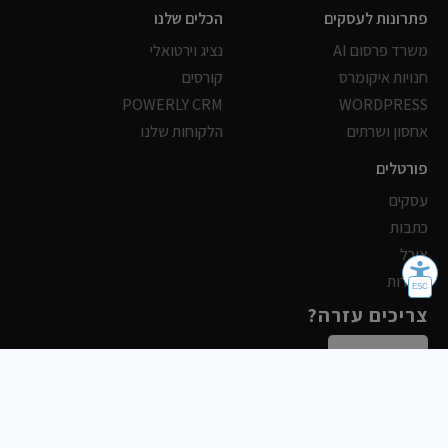
פתרונות לעסקים
הכלים שלנו
משרד פרסום AI
נציג וירטואלי
חנויות איקומרס
קורסים
POWERLY CRM
WORDPRESS
אחסון ושרתים
הלקוחות שלנו
פורטלים
עסקים
כתבות
אוכל
משרות
צריכים עזרה?
שלח פניה