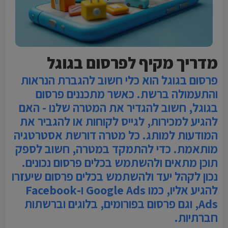
מדריך מקיף לפרסום בגוגל
פרסום בגוגל הוא כלי חשוב להגברת הנראות
והתעמולה ברשת. כאשר מתכננים פרסום
בגוגל, חשוב להגדיר את המטרה שלנו - האם
להגיע למכירות, לגייס לקוחות או להגביר את
המודעות למותג. כל מטרה דורשת אסטרטגיה
מותאמת. כדי להתמקד במטרה, חשוב לספק
תוכן מתאים ולהשתמש בכלים פרסום נכונים.
נכון לקהל יעד ולהשתמש בכלים פרסום שיעזרו
להגיע אליו, כמו Google Ads ו-Facebook
Ads, וגם פרסום בפורומים, בלוגים וברשתות
חברתיות.