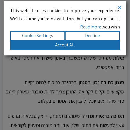
ואיכותי. ככל שהתוכן יהיה מקורי יותר, ייחודי ועשיר במידע, כך
This website uses cookies to improve your experience.
הוא יתן לקוראים ערך מוסף ויהיה יותר משתלם עבורם לקרוא
We'll assume you're ok with this, but you can opt-out if
אותו.
Read More
you wish.
Cookie Settings
Decline
שימוש נכון במילות מפתח
: המילות מפתח הן הלב של התוכן.
Accept All
חשוב להשתמש בהן בצורה טבעית ולא להפוך את הטקסט ללסת
מילות מפתח. יש להשתמש בהן באופן שישדר את המסר באופן
ברור ואפקטיבי.
סגנון כתיבה נכון
: הסגנון והכתיבה צריכים להיות נקיים,
מקצועיים וקלים לקריאה. התוכן צריך להיות מובנה ומאורגן היטב
כדי שהקוראים יוכלו להבין את המסרים בקלות.
תמיכה בראיות ומדיה
: שימוש בתמונות, וידאו, טבלאות וגרפים
עשוי להעשות את התוכן שלנו עוד יותר מובנה ומעניין לקוראים.