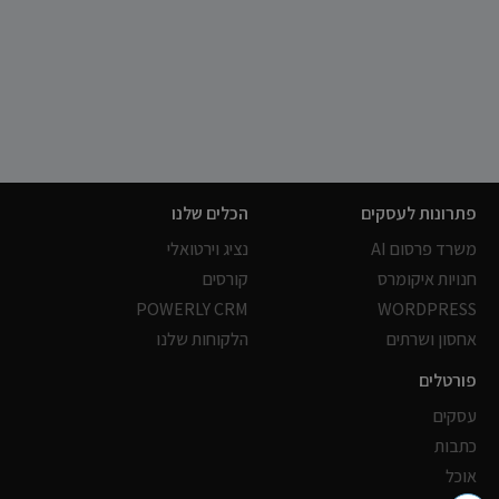
פתרונות לעסקים
הכלים שלנו
משרד פרסום AI
נציג וירטואלי
חנויות איקומרס
קורסים
POWERLY CRM
WORDPRESS
אחסון ושרתים
הלקוחות שלנו
פורטלים
עסקים
כתבות
אוכל