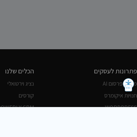
פתרונות לעסקים
הכלים שלנו
משרד פרסום AI
נציג וירטואלי
חנויות איקומרס
קורסים
POWERLY CRM
WORDPRESS
אחסון ושרתים
הלקוחות שלנו