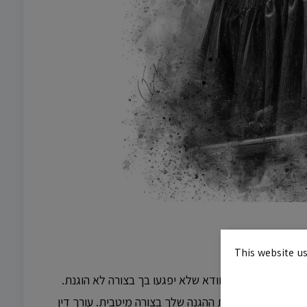
עת?
This website us
התהליך המשפטי ולוודא שלא יפגעו בך בצורה לא הוגנת.
לייעץ לך ולנהל את ההגנה שלך בצורה מיטבית. עורך דין