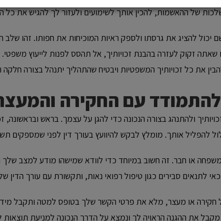
לכות של ההאשמות, להכין אותך לשימועים ולעזור לך להגיש את כל ה
ם יכול להציג את גרסתו ולספק ראיות המוכיחות את חפותו. זהו שלב 
 שאתה זקוק לעזרה בהבנת זכויותיך, אל תהסס לפנות לייעוץ משפטי. 
הבין את כל זכויותיך המשפטיות ויבטיח שהתהליך יתנהל בצורה חלקה וה
להתמודד עם החקירה והמעצר
יותיך ולהתנהג בצורה הנכונה כדי להגן על עצמך. בראש ובראשונה, 
ל להפליל אותך. מומלץ לבקש להיוועץ בעורך דין לפני שמספקים תשוב
משפחה או חבר. זה חשוב במיוחד כדי לוודא שמישהו מודע למצב שלך ו
י לתנאים סבירים כגון טיפול רפואי נאות, ותקשורת עם עורך הדין של
קירה או מעצר, מלא את פרטי הקשר שלך בטופס למטה ותקבל מידע נו
קבל את ההגנה הראויה לך ונמצא על הדרך הנכונה למניעת תוצאות לא