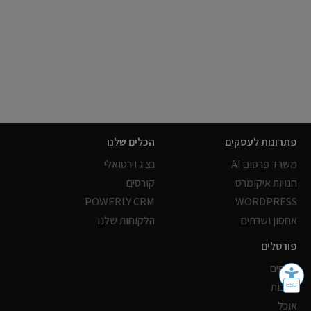
פתרונות לעסקים
הכלים שלנו
משרד פרסום AI
נציג וירטואלי
חנויות איקומרס
קורסים
POWERLY CRM
WORDPRESS
אחסון ושרתים
הלקוחות שלנו
פורטלים
עסקים
כתבות
אוכל