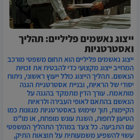
ייצוג נאשמים פליליים: תהליך
ואסטרטגיות
ייצוג נאשמים פליליים הוא תחום משפטי מורכב
המחייב ייצוג מקצועי כדי להבטיח את זכויות
הנאשם. תהליך הייצוג כולל ייעוץ ראשוני, ניתוח
יסודי של הראיות, ובניית אסטרטגיית הגנה
מותאמת. עורך הדין מתמקד בהגנה על
הנאשם בהתאם לאופי העבירה ולראיות
הקיימות, תוך שימוש באסטרטגיות מגוונות כמו
הטיעון לחפות, השגת עונש מופחת, או מו"מ
עם התביעה. כל צעד במהלך התהליך המשפטי
עשוי להשפיע משמעותית על תוצאות התיק,