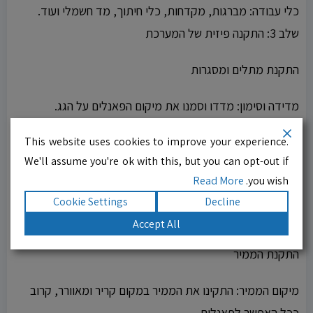
כלי עבודה: מברגות, מקדחות, כלי חיתוך, מד חשמלי ועוד.
שלב 3: התקנה פיזית של המערכת
התקנת מתלים ומסגרות
מדידה וסימון: מדדו וסמנו את מיקום הפאנלים על הגג.
התקנה: התקינו את המתלים והמסגרות בהתאם להנחיות היצרן.
This website uses cookies to improve your experience.
חיבור הפאנלים
We'll assume you're ok with this, but you can opt-out if
Read More
you wish.
חיבור סידרתי או מקבילי: חיבור הפאנלים בהתאם למתח ולזרם
Cookie Settings
Decline
הנדרשים לממיר.
Accept All
חיבור כבלים: חיבור כבלים מהפאנלים לממיר.
התקנת הממיר
מיקום הממיר: התקינו את הממיר במקום קריר ומאוורר, קרוב
ככל האפשר לפאנלים.