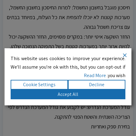
חיסכון מוגבל בחשבון החשמל: למרות החיסכון בחשבון החשמל,
מערכות קטנות לא יוכלו להפחית את כל העלות, במיוחד בבתים
עם צריכת חשמל גבוהה.
החזר השקעה איטי יותר: במקרים מסוימים, החזר ההשקעה יכול
להיות ארוך יותר במערכות קטנות בשל התפוקה הנמוכה שלהן.
גורמים שיש לקחת בחשבון
This website uses cookies to improve your experience.
We'll assume you're ok with this, but you can opt-out if
הערכת צריכת החשמל
Read More
you wish.
Cookie Settings
Decline
בדיקת חשבונות החשמל: יש לבדוק את חשבונות החשמל
Accept All
האחרונים ולחשב את הצריכה הממוצעת של הבית.
גודל המערכת הנדרש: יש לקבוע את גודל המערכת הנדרש לפי
הצריכה השנתית והשטח הפנוי להתקנה.
בחירת ספק ואחריות