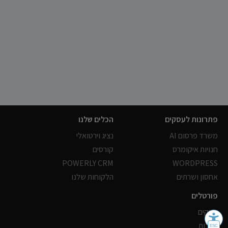
פתרונות לעסקים
הכלים שלנו
משרד פרסום AI
נציג וירטואלי
חנויות איקומרס
קורסים
POWERLY CRM
WORDPRESS
אחסון ושרתים
הלקוחות שלנו
פורטלים
עסקים
כתבות