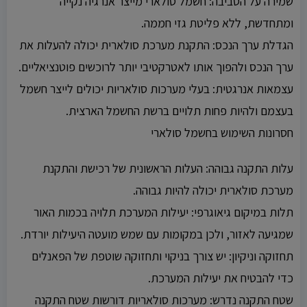
שמירה על הסביבה: חשמל סולארי מייצר אנרגיה נקייה
ומתחדשת, ללא פליטת גזי חממה.
הגדלת ערך הנכס: התקנת מערכת סולארית יכולה להעלות את
ערך הנכס ולהפוך אותו לאטרקטיבי יותר לרוכשים פוטנציאליים.
עצמאות אנרגטית: בעלי מערכות סולאריות יכולים לייצר חשמל
בעצמם ולהיות פחות תלויים ברשת החשמל הארצית.
חסרונות השימוש בחשמל סולארי
עלות התקנה גבוהה: העלות הראשונית של רכישת והתקנת
מערכת סולארית יכולה להיות גבוהה.
תלות במיקום גיאוגרפי: יעילות המערכת תלויה בכמות האור
שמגיעה לאזור, ולכן במקומות עם שמש מועטה היעילות יורדת.
תחזוקה וניקיון: יש צורך בניקוי ותחזוקה שוטפת של הפאנלים
כדי להבטיח את יעילות המערכת.
שטח התקנה נדרש: מערכות סולאריות דורשות שטח התקנה